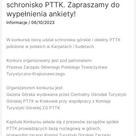
schronisko PTTK. Zapraszamy do
na
„Najlepszy
wypełnienia ankiety!
Górski
Informacje
/
06/10/2023
Obiekt
Noclegowy
PTTK”
W konkursie biorą udział schroniska górskie i obiekty PTTK
położone w polskich w Karpatach i Sudetach.
Konkurs organizowany jest pod patronatem:
Prezesa Zarządu Głównego Polskiego Towarzystwa
Turystyczno-Krajoznawczego.
Organizatorem konkursu jest:
Gazeta Górska wydawana przez Centralny Ośrodek Turystyki
Górskiej PTTK w Krakowie przy współpracy z Komisja
Turystyki Górskiej ZG PTTK
Kapituła Konkursu składa się z prezesów zarządów spółek
PTTK prowadzących bazę noclegową w górach,
przewodniczącego Komisji Turystyki Górskiej Zarządu