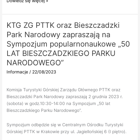
Quo
Dowiedz się więcej »
Vadis
PTTK
KTG ZG PTTK oraz Bieszczadzki
Park Narodowy zapraszają na
Sympozjum popularnonaukowe „50
LAT BIESZCZADZKIEGO PARKU
NARODOWEGO”
Informacje
/
22/08/2023
Komisja Turystyki Górskiej Zarządu Głównego PTTK oraz
Bieszczadzki Park Narodowy zapraszają 2 grudnia 2023 r.
(sobota) w godz.10:30-14:00 na Sympozjum „50 lat
Bieszczadzkiego Parku Narodowego”.
Sympozjum odbędzie się w Centralnym Ośrodku Turystyki
Górskiej PTTK w Krakowie przy ul. Jagiellońskiej 6 (I piętro).