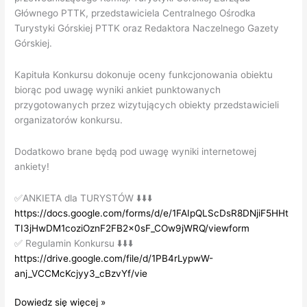
Głównego PTTK, przedstawiciela Centralnego Ośrodka
Turystyki Górskiej PTTK oraz Redaktora Naczelnego Gazety
Górskiej.
Kapituła Konkursu dokonuje oceny funkcjonowania obiektu
biorąc pod uwagę wyniki ankiet punktowanych
przygotowanych przez wizytujących obiekty przedstawicieli
organizatorów konkursu.
Dodatkowo brane będą pod uwagę wyniki internetowej
ankiety!
✅ANKIETA dla TURYSTÓW ⬇️⬇️⬇️
https://docs.google.com/forms/d/e/1FAIpQLScDsR8DNjiF5HHt
TI3jHwDM1coziOznF2FB2x0sF_COw9jWRQ/viewform
✅ Regulamin Konkursu ⬇️⬇️⬇️
https://drive.google.com/file/d/1PB4rLypwW-
anj_VCCMcKcjyy3_cBzvYf/vie
Wybierzcie
Dowiedz się więcej »