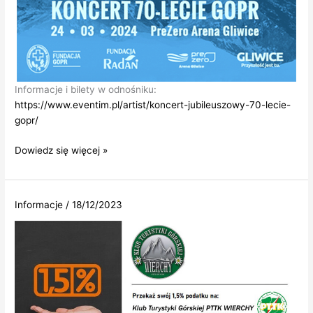
Informacje i bilety w odnośniku:
https://www.eventim.pl/artist/koncert-jubileuszowy-70-lecie-
gopr/
Koncert
Dowiedz się więcej »
jubileuszowy.
70-
lecie
Informacje
/
18/12/2023
GOPR