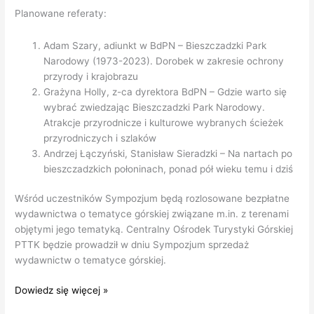
Planowane referaty:
Adam Szary, adiunkt w BdPN – Bieszczadzki Park
Narodowy (1973-2023). Dorobek w zakresie ochrony
przyrody i krajobrazu
Grażyna Holly, z-ca dyrektora BdPN – Gdzie warto się
wybrać zwiedzając Bieszczadzki Park Narodowy.
Atrakcje przyrodnicze i kulturowe wybranych ścieżek
przyrodniczych i szlaków
Andrzej Łączyński, Stanisław Sieradzki – Na nartach po
bieszczadzkich połoninach, ponad pół wieku temu i dziś
Wśród uczestników Sympozjum będą rozlosowane bezpłatne
wydawnictwa o tematyce górskiej związane m.in. z terenami
objętymi jego tematyką. Centralny Ośrodek Turystyki Górskiej
PTTK będzie prowadził w dniu Sympozjum sprzedaż
wydawnictw o tematyce górskiej.
KTG
Dowiedz się więcej »
ZG