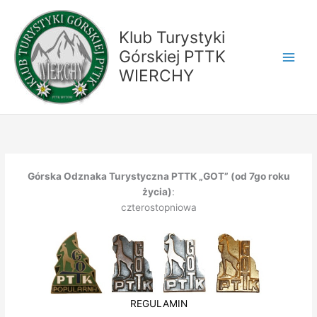
Przejdź
do
Klub Turystyki
treści
Górskiej PTTK
WIERCHY
Górska Odznaka Turystyczna PTTK „GOT” (od 7go roku
życia)
:
czterostopniowa
REGULAMIN