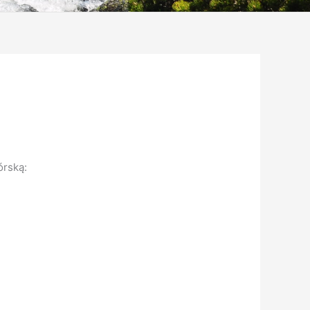
órską: