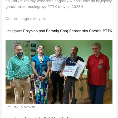
na którym zostały wręczone nagrody w Konkursie na najlepszy
górski obiekt noclegowy PTTK (edycja 2023)!
Oto lista nagrodzonych:
I miejsce:
Przysłop pod Baranią Górą Schronisko Górskie PTTK
Fot. Jakub Nowak