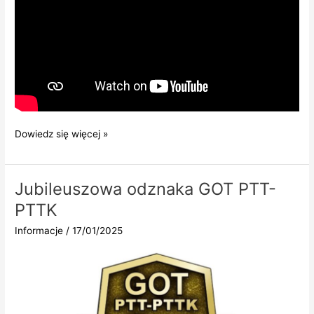
Debata:
Dowiedz się więcej »
„Przyszłość
turystyki
górskiej
Jubileuszowa odznaka GOT PTT-
i
PTTK
schronisk
PTTK”
Informacje
/
17/01/2025