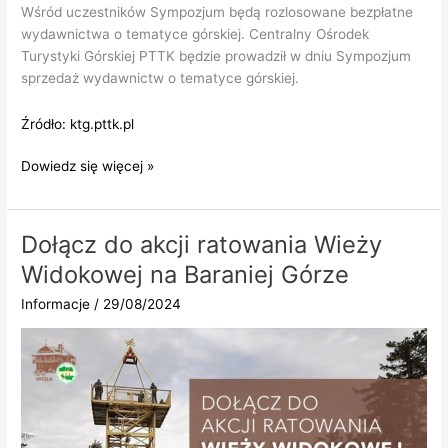
Wśród uczestników Sympozjum będą rozlosowane bezpłatne
wydawnictwa o tematyce górskiej. Centralny Ośrodek
Turystyki Górskiej PTTK będzie prowadził w dniu Sympozjum
sprzedaż wydawnictw o tematyce górskiej.
Źródło: ktg.pttk.pl
SYMPOZJUM
Dowiedz się więcej »
„70
LAT BABIOGÓRSKIEGO PARKU
NARODOWEGO”
Dołącz do akcji ratowania Wieży
-30.11.2024
Widokowej na Baraniej Górze
Informacje
/
29/08/2024