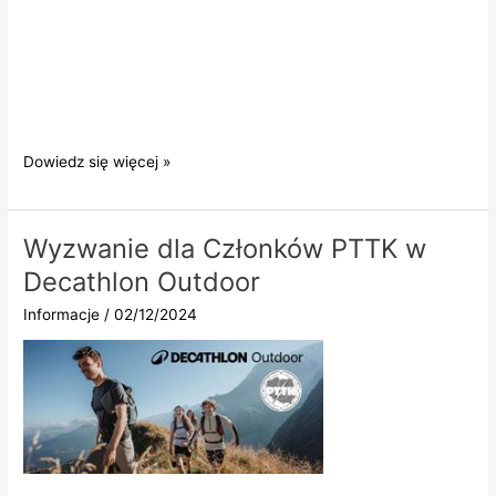
Jubileuszowa
Dowiedz się więcej »
odznaka
GOT
PTT-
Wyzwanie dla Członków PTTK w
PTTK
Decathlon Outdoor
Informacje
/
02/12/2024