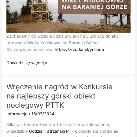
Zachęcamy do wzięcia udziału w akcji pt. „Dołącz do akcji
ratowania Wieży Widokowej na Baraniej Górze”.
Szczegóły w odnośniku:
https://zrzutka.pl/ydsncp
Dołącz
Dowiedz się więcej »
do
akcji
ratowania
Wręczenie nagród w Konkursie
Wieży
na najlepszy górski obiekt
Widokowej
na
noclegowy PTTK
Baraniej
Informacje
/
18/07/2024
Górze
Kilka dni temu w Dworcu Tatrzańskim w Zakopanem,
w siedzibie
Oddział Tatrzański PTTK
odbyło się spotkanie,