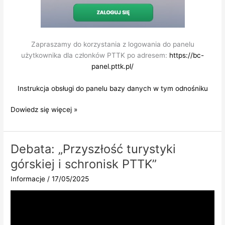
Zapraszamy do korzystania z logowania do panelu
użytkownika dla członków PTTK po adresem:
https://bc-
panel.pttk.pl/
Instrukcja obsługi do panelu bazy danych w tym odnośniku
Baza
Dowiedz się więcej »
danych
członków
PTTK
Debata: „Przyszłość turystyki
górskiej i schronisk PTTK”
Informacje
/
17/05/2025