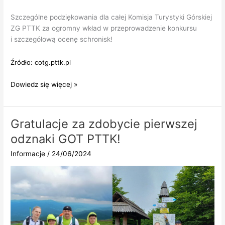
Szczególne podziękowania dla całej Komisja Turystyki Górskiej
ZG PTTK za ogromny wkład w przeprowadzenie konkursu
i szczegółową ocenę schronisk!
Źródło: cotg.pttk.pl
Wręczenie
Dowiedz się więcej »
nagród
w Konkursie
na najlepszy
Gratulacje za zdobycie pierwszej
górski
odznaki GOT PTTK!
obiekt
noclegowy
Informacje
/
24/06/2024
PTTK