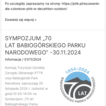
Po szczegóły zapraszamy na stronę:
https://pttk.pl/wyzwanie-
dla-czlonkow-pttk-w-decathlon-outdoor/
Wyzwanie
Dowiedz się więcej »
dla
Członków
PTTK
SYMPOZJUM „70
w
LAT BABIOGÓRSKIEGO PARKU
Decathlon
Outdoor
NARODOWEGO” -30.11.2024
Informacje
/
01/11/2024
Komisja Turystyki Górskiej
Zarządu Głównego PTTK
oraz Babiogórski Park
Narodowy zapraszają 30
listopada 2024 r. (sobota) w
godz.10:30-14:00 na
Sympozjum „70 lat
Babiogórskiego Parku