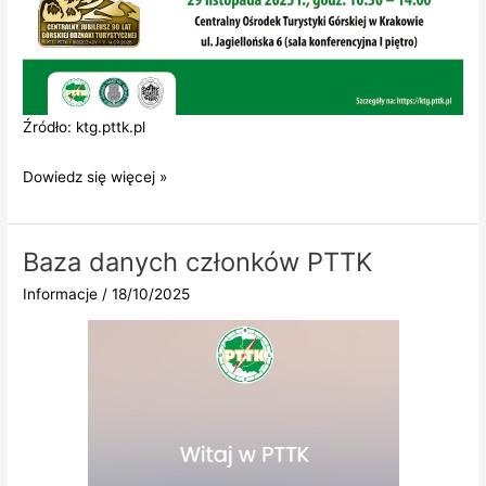
Źródło: ktg.pttk.pl
Sympozjum
Dowiedz się więcej »
90
Lat
Górskiej
Baza danych członków PTTK
Odznaki
Informacje
/
18/10/2025
Turystycznej