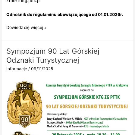
Źródło: ktg.pttk.pl
Odnośnik do regulaminu obowiązującego od 01.01.2026r.
Nowy
Dowiedz się więcej »
regulamin
zdobywania
GOT
Sympozjum 90 Lat Górskiej
PTTK
Odznaki Turystycznej
Informacje
/
09/11/2025