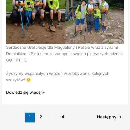
Serdeczne Gratulacje dla Magdaleny i Rafała wraz z synami
Dominikiem i Piotrkiem za zdobycie swoich pierwszych odznak
GOT PTTK.
Życzymy wspaniałych wrażeń w zdobywaniu kolejnych
szczytów!
Gratulacje
Dowiedz się więcej »
za
zdobycie
pierwszej
1
2
…
4
Następny
→
odznaki
GOT