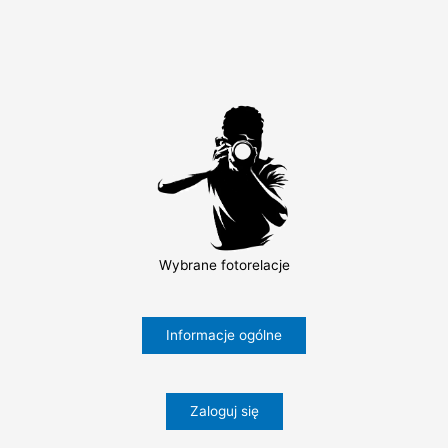
PTTK!
Wybrane fotorelacje
Informacje ogólne
Zaloguj się