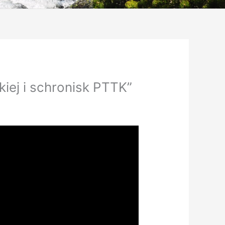
kiej i schronisk PTTK”