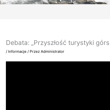
Debata: „Przyszłość turystyki górs
/
Informacje
/ Przez
Administrator