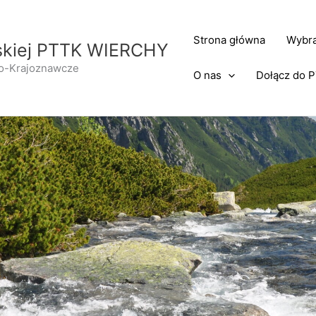
Strona główna
Wybra
rskiej PTTK WIERCHY
no-Krajoznawcze
O nas
Dołącz do 