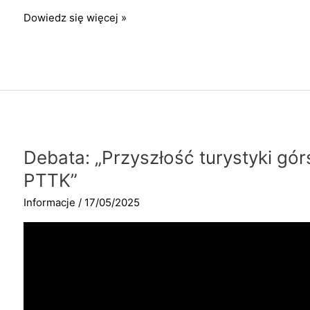
Baza
Dowiedz się więcej »
danych
członków
PTTK
Debata: „Przyszłość turystyki górs
PTTK”
Informacje
/
17/05/2025