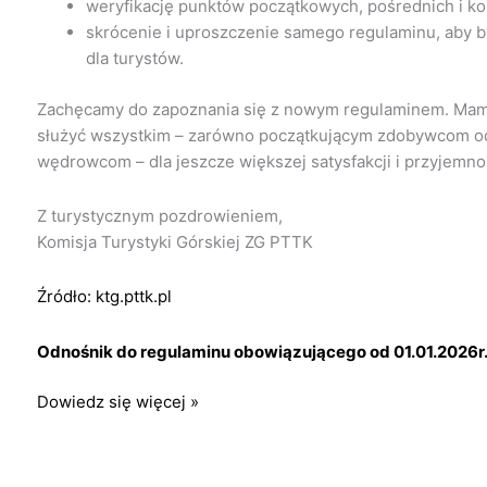
weryfikację punktów początkowych, pośrednich i k
skrócenie i uproszczenie samego regulaminu, aby był
dla turystów.
Zachęcamy do zapoznania się z nowym regulaminem. Mamy
służyć wszystkim – zarówno początkującym zdobywcom od
wędrowcom – dla jeszcze większej satysfakcji i przyjemno
Z turystycznym pozdrowieniem,
Komisja Turystyki Górskiej ZG PTTK
Źródło: ktg.pttk.pl
Odnośnik do regulaminu obowiązującego od 01.01.2026r
Nowy
Dowiedz się więcej »
regulamin
zdobywania
GOT