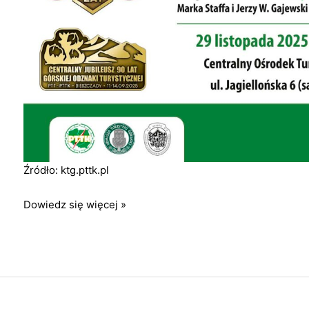
Źródło: ktg.pttk.pl
Sympozjum
Dowiedz się więcej »
90
Lat
Górskiej
Odznaki
Turystycznej