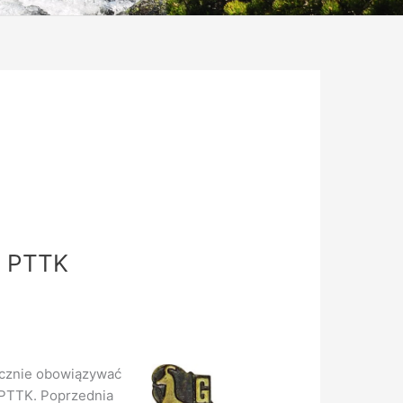
T PTTK
acznie obowiązywać
 PTTK. Poprzednia