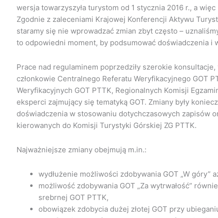
wersja towarzyszyła turystom od 1 stycznia 2016 r., a więc 
Zgodnie z zaleceniami Krajowej Konferencji Aktywu Turys
staramy się nie wprowadzać zmian zbyt często – uznaliśm
to odpowiedni moment, by podsumować doświadczenia i w
Prace nad regulaminem poprzedziły szerokie konsultacje, w
członkowie Centralnego Referatu Weryfikacyjnego GOT 
Weryfikacyjnych GOT PTTK, Regionalnych Komisji Egzamin
eksperci zajmujący się tematyką GOT. Zmiany były koniecz
doświadczenia w stosowaniu dotychczasowych zapisów oraz
kierowanych do Komisji Turystyki Górskiej ZG PTTK.
Najważniejsze zmiany obejmują m.in.:
wydłużenie możliwości zdobywania GOT „W góry” aż 
możliwość zdobywania GOT „Za wytrwałość” również
srebrnej GOT PTTK,
obowiązek zdobycia dużej złotej GOT przy ubieganiu