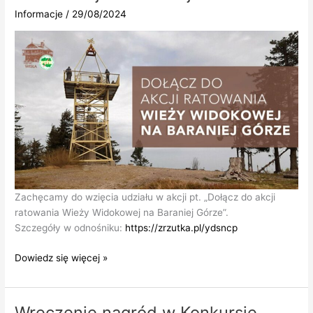
Informacje
/
29/08/2024
Zachęcamy do wzięcia udziału w akcji pt. „Dołącz do akcji
ratowania Wieży Widokowej na Baraniej Górze”.
Szczegóły w odnośniku:
https://zrzutka.pl/ydsncp
Dołącz
Dowiedz się więcej »
do
akcji
ratowania
Wręczenie nagród w Konkursie