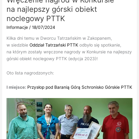
Wieży
na najlepszy górski obiekt
Widokowej
na
noclegowy PTTK
Baraniej
Informacje
/
18/07/2024
Górze
Kilka dni temu w Dworcu Tatrzańskim w Zakopanem,
w siedzibie
Oddział Tatrzański PTTK
odbyło się spotkanie,
na którym zostały wręczone nagrody w Konkursie na najlepszy
górski obiekt noclegowy PTTK (edycja 2023)!
Oto lista nagrodzonych:
I miejsce:
Przysłop pod Baranią Górą Schronisko Górskie PTTK