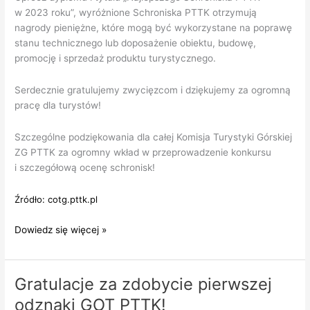
w 2023 roku”, wyróżnione Schroniska PTTK otrzymują
nagrody pieniężne, które mogą być wykorzystane na poprawę
stanu technicznego lub doposażenie obiektu, budowę,
promocję i sprzedaż produktu turystycznego.
Serdecznie gratulujemy zwycięzcom i dziękujemy za ogromną
pracę dla turystów!
Szczególne podziękowania dla całej Komisja Turystyki Górskiej
ZG PTTK za ogromny wkład w przeprowadzenie konkursu
i szczegółową ocenę schronisk!
Źródło: cotg.pttk.pl
Wręczenie
Dowiedz się więcej »
nagród
w Konkursie
na najlepszy
Gratulacje za zdobycie pierwszej
górski
odznaki GOT PTTK!
obiekt