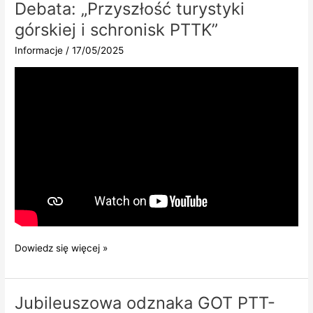
Debata: „Przyszłość turystyki
górskiej i schronisk PTTK”
Informacje
/
17/05/2025
Debata:
Dowiedz się więcej »
„Przyszłość
turystyki
górskiej
Jubileuszowa odznaka GOT PTT-
i