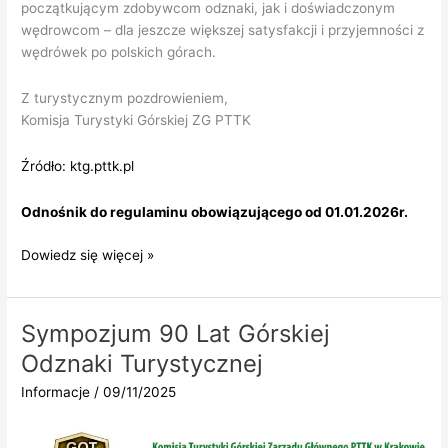
początkującym zdobywcom odznaki, jak i doświadczonym
wędrowcom – dla jeszcze większej satysfakcji i przyjemności z
wędrówek po polskich górach.
Z turystycznym pozdrowieniem,
Komisja Turystyki Górskiej ZG PTTK
Źródło: ktg.pttk.pl
Odnośnik do regulaminu obowiązującego od 01.01.2026r.
Nowy
Dowiedz się więcej »
regulamin
zdobywania
GOT
Sympozjum 90 Lat Górskiej
PTTK
Odznaki Turystycznej
Informacje
/
09/11/2025