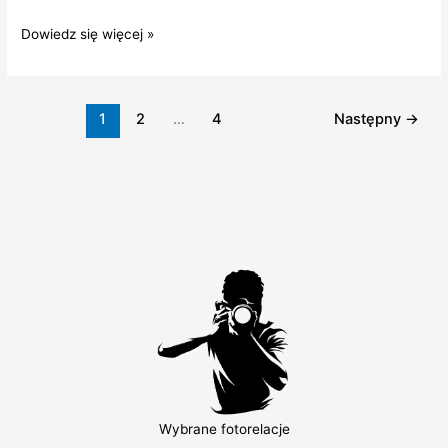
Gratulacje
Dowiedz się więcej »
za
zdobycie
pierwszej
1
2
…
4
Następny
→
odznaki
GOT
PTTK!
Wybrane fotorelacje