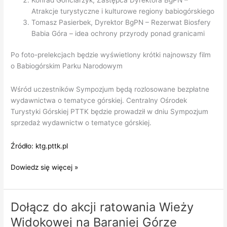
Atrakcje turystyczne i kulturowe regiony babiogórskiego
Tomasz Pasierbek, Dyrektor BgPN – Rezerwat Biosfery
Babia Góra – idea ochrony przyrody ponad granicami
Po foto-prelekcjach będzie wyświetlony krótki najnowszy film
o Babiogórskim Parku Narodowym
Wśród uczestników Sympozjum będą rozlosowane bezpłatne
wydawnictwa o tematyce górskiej. Centralny Ośrodek
Turystyki Górskiej PTTK będzie prowadził w dniu Sympozjum
sprzedaż wydawnictw o tematyce górskiej.
Źródło: ktg.pttk.pl
SYMPOZJUM
Dowiedz się więcej »
„70
LAT BABIOGÓRSKIEGO PARKU
NARODOWEGO”
Dołącz do akcji ratowania Wieży
-30.11.2024
Widokowej na Baraniej Górze