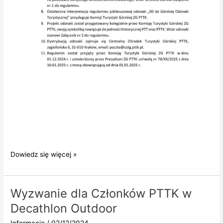
Jubileuszowa
Dowiedz się więcej »
odznaka
GOT
PTT-
Wyzwanie dla Członków PTTK w
PTTK
Decathlon Outdoor
Informacje
/
02/12/2024