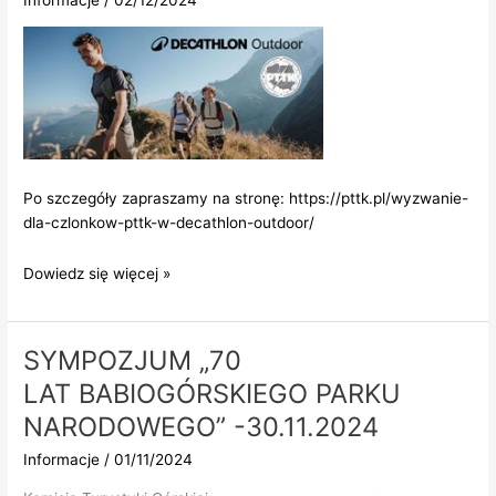
Po szczegóły zapraszamy na stronę:
https://pttk.pl/wyzwanie-
dla-czlonkow-pttk-w-decathlon-outdoor/
Wyzwanie
Dowiedz się więcej »
dla
Członków
PTTK
SYMPOZJUM „70
w
LAT BABIOGÓRSKIEGO PARKU
Decathlon
Outdoor
NARODOWEGO” -30.11.2024
Informacje
/
01/11/2024