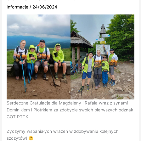
noclegowy
Informacje
/
24/06/2024
PTTK
Serdeczne Gratulacje dla Magdaleny i Rafała wraz z synami
Dominikiem i Piotrkiem za zdobycie swoich pierwszych odznak
GOT PTTK.
Życzymy wspaniałych wrażeń w zdobywaniu kolejnych
szczytów!