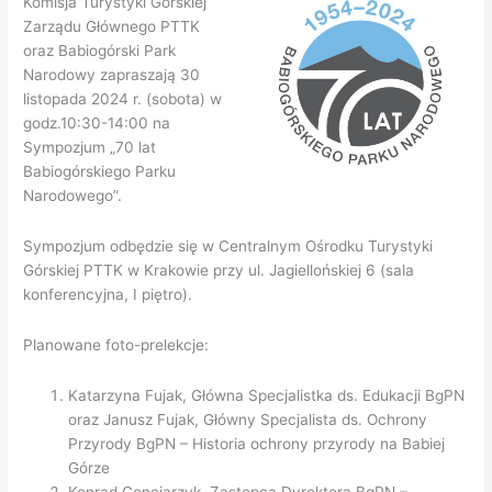
Komisja Turystyki Górskiej
Zarządu Głównego PTTK
oraz Babiogórski Park
Narodowy zapraszają 30
listopada 2024 r. (sobota) w
godz.10:30-14:00 na
Sympozjum „70 lat
Babiogórskiego Parku
Narodowego”.
Sympozjum odbędzie się w Centralnym Ośrodku Turystyki
Górskiej PTTK w Krakowie przy ul. Jagiellońskiej 6 (sala
konferencyjna, I piętro).
Planowane foto-prelekcje:
Katarzyna Fujak, Główna Specjalistka ds. Edukacji BgPN
oraz Janusz Fujak, Główny Specjalista ds. Ochrony
Przyrody BgPN – Historia ochrony przyrody na Babiej
Górze
Konrad Gonciarzyk, Zastępca Dyrektora BgPN –