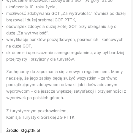
wydłużenie możliwości zdobywania GOT „W góry” aż do
ukończenia 10. roku życia,
możliwość zdobywania GOT „Za wytrwałość” również po dużej
brązowej i dużej srebrnej GOT PTTK,
obowiązek zdobycia dużej złotej GOT przy ubieganiu się o
dużą „Za wytrwałość”,
weryfikację punktów początkowych, pośrednich i końcowych
na duże GOT,
skrócenie i uproszczenie samego regulaminu, aby był bardziej
przejrzysty i przyjazny dla turystów.
Zachęcamy do zapoznania się z nowym regulaminem. Mamy
nadzieję, że jego zapisy będą służyć wszystkim – zarówno
początkującym zdobywcom odznaki, jak i doświadczonym
wędrowcom – dla jeszcze większej satysfakcji i przyjemności z
wędrówek po polskich górach.
Z turystycznym pozdrowieniem,
Komisja Turystyki Górskiej ZG PTTK
Źródło: ktg.pttk.pl